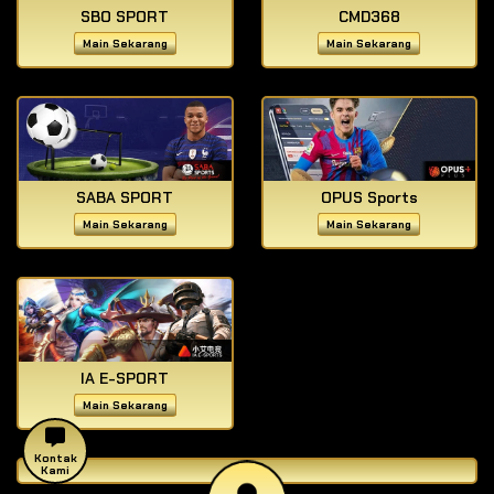
SBO SPORT
CMD368
Main Sekarang
Main Sekarang
SABA SPORT
OPUS Sports
Main Sekarang
Main Sekarang
IA E-SPORT
Main Sekarang
Kontak
Kami